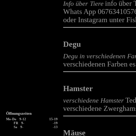
info über
Info über Tiere
Whats App 06763410576 
oder Instagram unter Fi
Degu
Degu in verschiedenen Fa
verschiedenen Farben es
Hamster
Ted
verschiedene Hamster
verschiedene Zwerghams
Öffnungszeiten
Mo-Do
9-12
15-19
FR
9-
-19
Sa
9-
-13
Mäuse