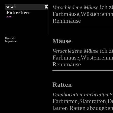
ich z
Verschiedene Mäuse
NEWS
Futtertiere
Farbmäuse,Wüstenrennmäu
mehr...
Rennmäuse
Kontakt
Mäuse
Impressum
Aquarienpflanzen
ich z
Verschiedene Mäuse
mehr...
Farbmäuse,Wüstenrennmäu
Rennmäuse
Ratten
Info über Tiere
mehr...
Dumboratten,Farbratten,S
Farbratten,Siamratten,D
laufen Ratten abzugebe