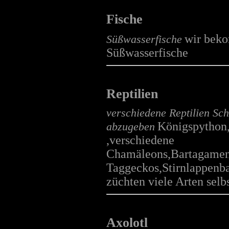
Mäuse
mehr...
Fische
wir bek
Süßwasserfische
Süßwasserfische
Ratten
mehr...
Reptilien
verschiedene Reptilien Sc
Königspython,
abzugeben
,verschiedene
Schildkröten
Chamäleons,Bartagamen
mehr...
Taggeckos,Stirnlappenb
züchten viele Arten sel
Lebendfutter für
Axolotl