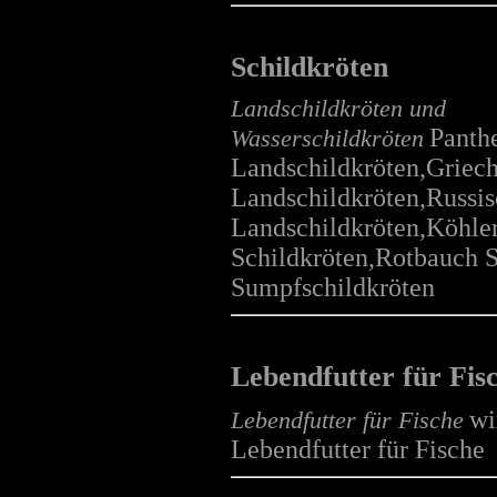
Degu
mehr...
Schildkröten
Landschildkröten und
Panth
Wasserschildkröten
Landschildkröten,Griech
Hamster
Landschildkröten,Russi
mehr...
Landschildkröten,Köhle
Schildkröten,Rotbauch S
Sumpfschildkröten
Mäuse
mehr...
Lebendfutter für Fis
wi
Lebendfutter für Fische
Lebendfutter für Fische