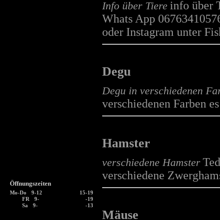
info über
Info über Tiere
Whats App 06763410576 
oder Instagram unter Fi
Degu
Degu in verschiedenen Fa
verschiedenen Farben es
Hamster
Ted
verschiedene Hamster
verschiedene Zwerghams
Öffnungszeiten
Mo-Do
9-12
15-19
FR
9-
-19
Sa
9-
-13
Mäuse