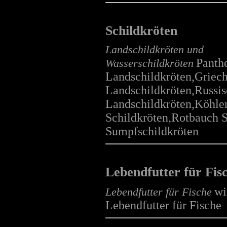
Degu
mehr...
Schildkröten
Landschildkröten und
Panth
Wasserschildkröten
Landschildkröten,Griech
Hamster
Landschildkröten,Russi
mehr...
Landschildkröten,Köhle
Schildkröten,Rotbauch S
Sumpfschildkröten
Mäuse
mehr...
Lebendfutter für Fis
wi
Lebendfutter für Fische
Lebendfutter für Fische