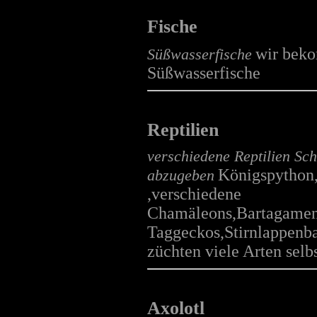
Mäuse
mehr...
Fische
wir bek
Süßwasserfische
Süßwasserfische
Ratten
mehr...
Reptilien
verschiedene Reptilien Sc
Königspython,
abzugeben
,verschiedene
Schildkröten
Chamäleons,Bartagamen
mehr...
Taggeckos,Stirnlappenb
züchten viele Arten sel
Lebendfutter für
Axolotl