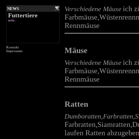
ich z
Verschiedene Mäuse
NEWS
Futtertiere
Farbmäuse,Wüstenrennmäu
mehr...
Rennmäuse
Kontakt
Mäuse
Impressum
Aquarienpflanzen
ich z
Verschiedene Mäuse
mehr...
Farbmäuse,Wüstenrennmäu
Rennmäuse
Ratten
Info über Tiere
mehr...
Dumboratten,Farbratten,S
Farbratten,Siamratten,D
laufen Ratten abzugebe